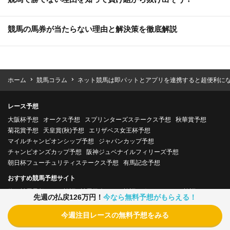
競馬の馬券が当たらない理由と解決策を徹底解説
ホーム
競馬コラム
ネット競馬は即パットとアプリを連携すると超便利に
レース予想
大阪杯予想
オークス予想
スプリンターズステークス予想
秋華賞予想
菊花賞予想
天皇賞(秋)予想
エリザベス女王杯予想
マイルチャンピオンシップ予想
ジャパンカップ予想
チャンピオンズカップ予想
阪神ジュベナイルフィリーズ予想
朝日杯フューチュリティステークス予想
有馬記念予想
おすすめ競馬予想サイト
俺の競馬予想口コミ検証
競馬学会口コミ検証
グロリア口コミ検証
先週の払戻126万円！
今なら無料予想がもらえる！
血統シックス口コミ検証
競馬ナックル口コミ検証
ヒットメーカー口コミ検証
ターフビジョン口コミ検証
今週注目レースの無料予想をみる
シンジケート口コミ検証