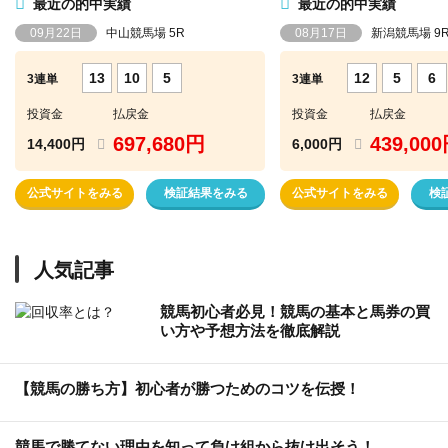
最近の的中実績
最近の的中実績
09月22日
中山競馬場 5R
08月17日
新潟競馬場 9
13
10
5
12
5
6
3連単
3連単
投資金
払戻金
投資金
払戻金
697,680円
439,00
14,400円
6,000円
公式サイトをみる
検証結果をみる
公式サイトをみる
検
人気記事
競馬初心者必見！競馬の基本と馬券の買
い方や予想方法を徹底解説
【競馬の勝ち方】初心者が勝つためのコツを伝授！
競馬で勝てない理由を知って負け組から抜け出そう！