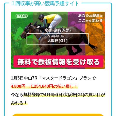
回収率が高い競馬予想サイト
1月5日中山7R「マスタードラゴン」プランで
4,800円 →1,254,640円の払い戻し！
今なら
無料登録で4月6日(日)大阪杯[G1]の買い目が
みれる！