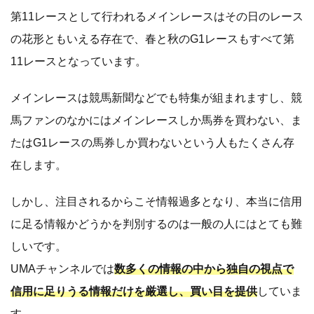
第11レースとして行われるメインレースはその日のレース
の花形ともいえる存在で、春と秋のG1レースもすべて第
11レースとなっています。
メインレースは競馬新聞などでも特集が組まれますし、競
馬ファンのなかにはメインレースしか馬券を買わない、ま
たはG1レースの馬券しか買わないという人もたくさん存
在します。
しかし、注目されるからこそ情報過多となり、本当に信用
に足る情報かどうかを判別するのは一般の人にはとても難
しいです。
UMAチャンネルでは
数多くの情報の中から独自の視点で
信用に足りうる情報だけを厳選し、買い目を提供
していま
す。