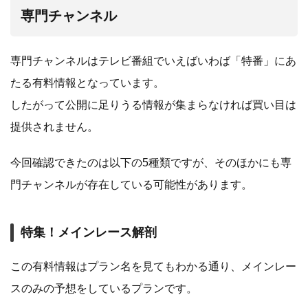
専門チャンネル
専門チャンネルはテレビ番組でいえばいわば「特番」にあ
たる有料情報となっています。
したがって公開に足りうる情報が集まらなければ買い目は
提供されません。
今回確認できたのは以下の5種類ですが、そのほかにも専
門チャンネルが存在している可能性があります。
特集！メインレース解剖
この有料情報はプラン名を見てもわかる通り、メインレー
スのみの予想をしているプランです。