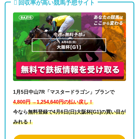
回収率が高い競馬予想サイト
1月5日中山7R「マスタードラゴン」プランで
4,800円 →1,254,640円の払い戻し！
今なら
無料登録で4月6日(日)大阪杯[G1]の買い目が
みれる！