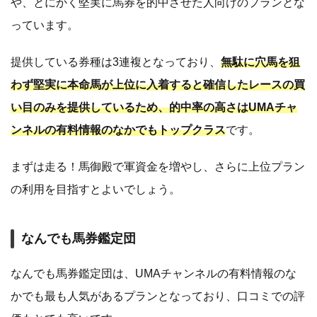
や、とにかく堅実に馬券を的中させた人向けのプランとな
っています。
提供している券種は3連複となっており、
無駄に穴馬を狙
わず堅実に本命馬が上位に入着すると確信したレースの買
い目のみを提供しているため、的中率の高さはUMAチャ
ンネルの有料情報のなかでもトップクラス
です。
まずは走る！馬御殿で軍資金を増やし、さらに上位プラン
の利用を目指すとよいでしょう。
なんでも馬券鑑定団
なんでも馬券鑑定団は、UMAチャンネルの有料情報のな
かでも最も人気があるプランとなっており、口コミでの評