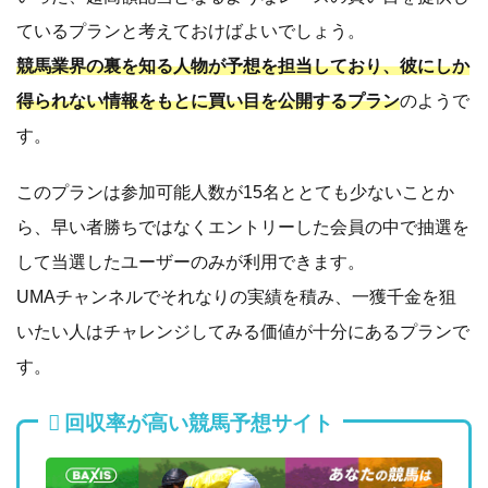
ているプランと考えておけばよいでしょう。
競馬業界の裏を知る人物が予想を担当しており、彼にしか
得られない情報をもとに買い目を公開するプラン
のようで
す。
このプランは参加可能人数が15名ととても少ないことか
ら、早い者勝ちではなくエントリーした会員の中で抽選を
して当選したユーザーのみが利用できます。
UMAチャンネルでそれなりの実績を積み、一獲千金を狙
いたい人はチャレンジしてみる価値が十分にあるプランで
す。
回収率が高い競馬予想サイト