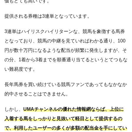
価もとても高いです。
提供される券種は3連単となっています。
3連単はハイリスクハイリターンな、競馬を象徴する馬券
となっており、競馬の中継を見ていればわかる通り、100
円が数十万円になるような配当が頻繁に発生しますが、そ
の分、1着から3着までを順番通り当てるというとてつもな
い難易度です。
長年馬券を買い続けている競馬ファンであってもなかなか
的中させることはできません。
しかし、
UMAチャンネルの優れた情報網ならば、上位に
入着する馬をしっかりと見抜いて軽目として提供するの
で、利用したユーザーの多くが多額の配当金を手にしてい