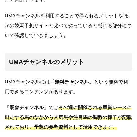
UMAチャンネルを利用することで得られるメリットやほ
かの競馬予想サイトと比べて劣っていると感じる部分につ
いて確認していきましょう。
UMAチャンネルのメリット
UMAチャンネルには
「無料チャンネル」
という無料で利
用できるコンテンツがあります。
「厩舎チャンネル」
では
その週に開催される重賞レースに
出走する馬のなかから人気馬や注目馬の調教の様子が記載
されており、予想の参考資料として活用できます。