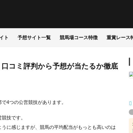
イト
予想サイト一覧
競馬場コース特徴
重賞レース
？口コミ評判から予想が当たるか徹底
部で4つの公営競技があります。
営競技です。
ように感じますが、競馬の平均配当がもっとも高いのは