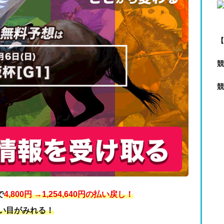
【
競
競
で
4,800円 →1,254,640円の払い戻し！
買い目がみれる！