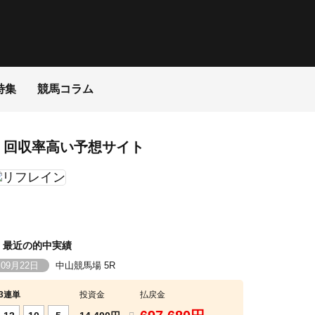
特集
競馬コラム
回収率高い予想サイト
最近の的中実績
09月22日
中山競馬場 5R
3連単
投資金
払戻金