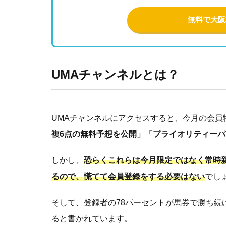
無料で大阪
UMAチャンネルとは？
UMAチャンネルにアクセスすると、今月の会員
複6点の無料予想を公開」「プライオリティー
しかし、
恐らくこれらは今月限定ではなく常時
るので、慌てて会員登録をする必要はない
でし
そして、登録者の78パーセントが馬券で勝ち続
ると書かれています。