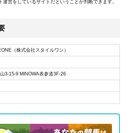
イト運営をしているサイトだということが判断できます。
要
LEONE（株式会社スタイルワン）
-15-9 MINOWA表参道3F-26