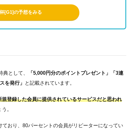
杯[G1]の予想をみる
特典として、
「5,000円分のポイントプレゼント」「3連
パスを発行」
と記載されています。
新規登録した会員に提供されているサービスだと思われ
ょう。
けており、80パーセントの会員がリピーターになってい