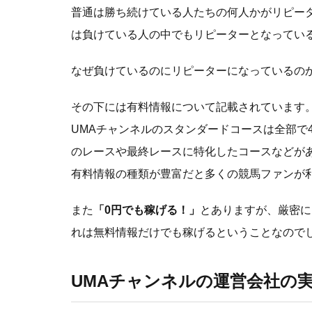
普通は勝ち続けている人たちの何人かがリピー
は負けている人の中でもリピーターとなってい
なぜ負けているのにリピーターになっているの
その下には有料情報について記載されています
UMAチャンネルのスタンダードコースは全部で
のレースや最終レースに特化したコースなどが
有料情報の種類が豊富だと多くの競馬ファンが
また
「0円でも稼げる！」
とありますが、厳密に
れは無料情報だけでも稼げるということなので
UMAチャンネルの運営会社の