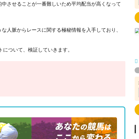
的中させることが一番難しいため平均配当が高くなって
うな人脈からレースに関する極秘情報を入手しており、
トについて、検証していきます。